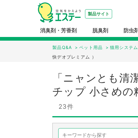
製品サイト
消臭剤・芳香剤
脱臭剤
防虫
製品Q&A
>
ペット用品
>
猫用システ
快デオプレミアム ）
「ニャンとも清潔
チップ 小さめの
23件