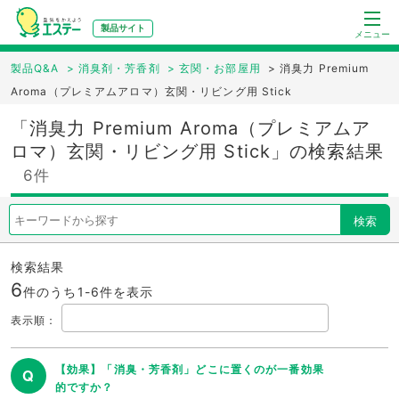
製品サイト
メニュー
製品Q&A
>
消臭剤・芳香剤
>
玄関・お部屋用
>
消臭力 Premium
Aroma（プレミアムアロマ）玄関・リビング用 Stick
「消臭力 Premium Aroma（プレミアムア
ロマ）玄関・リビング用 Stick」の検索結果
6件
検索
検索結果
6
件のうち1-
6
件を表示
表示順
：
【効果】「消臭・芳香剤」どこに置くのが一番効果
Q
的ですか？