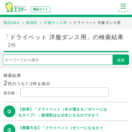
製品サイト
メニュー
製品Q&A
>
除湿剤
>
洋服ダンス用
>
ドライペット 洋服ダンス用
「ドライペット 洋服ダンス用」の検索結果
2件
検索
検索結果
2
件のうち1-
2
件を表示
表示順
：
【効果】「ドライペット（水が溜まる／ゼリーにな
Q
るタイプ）」除湿剤はなぜ水になるのですか？
【廃棄方法】「ドライペット（ゼリーになるタイ
Q