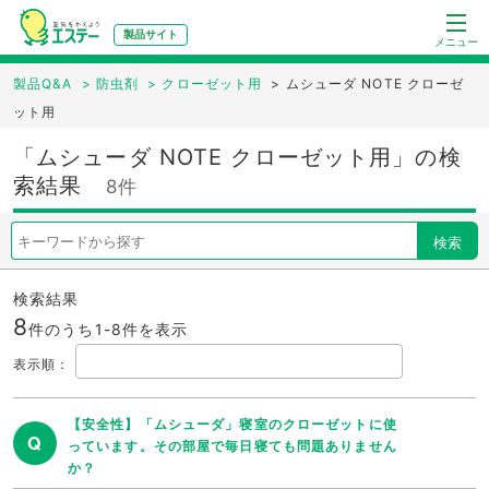
製品サイト
メニュー
製品Q&A
>
防虫剤
>
クローゼット用
>
ムシューダ NOTE クローゼ
ット用
「ムシューダ NOTE クローゼット用」の検
索結果
8件
検索
検索結果
8
件のうち1-
8
件を表示
表示順
：
【安全性】「ムシューダ」寝室のクローゼットに使
Q
っています。その部屋で毎日寝ても問題ありません
か？