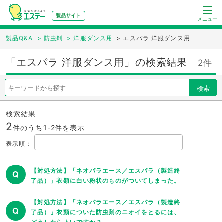
製品サイト
メニュー
製品Q&A
>
防虫剤
>
洋服ダンス用
>
エスパラ 洋服ダンス用
「エスパラ 洋服ダンス用」の検索結果
2件
検索
検索結果
2
件のうち1-
2
件を表示
表示順
：
【対処方法】「ネオパラエース／エスパラ（製造終
Q
了品）」衣類に白い粉状のものがついてしまった。
【対処方法】「ネオパラエース／エスパラ（製造終
Q
了品）」衣類についた防虫剤のニオイをとるには、
どうしたらよいですか？