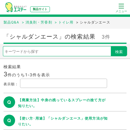
製品サイト
メニュー
製品Q&A
>
消臭剤・芳香剤
>
トイレ用
>
シャルダンエース
「シャルダンエース」の検索結果
3件
検索
検索結果
3
件のうち1-
3
件を表示
表示順
：
【廃棄方法】中身の残っているスプレーの捨て方が
Q
知りたい。
【使い方･用途】「シャルダンエース」使用方法が知
Q
りたい。