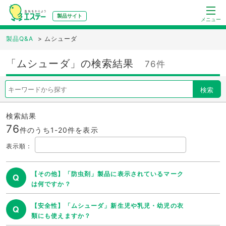
製品サイト
メニュー
製品Q&A
>
ムシューダ
「ムシューダ」の検索結果
76件
検索
検索結果
76
件のうち1-
20
件を表示
表示順
：
【その他】「防虫剤」製品に表示されているマーク
Q
は何ですか？
【安全性】「ムシューダ」新生児や乳児・幼児の衣
Q
類にも使えますか？