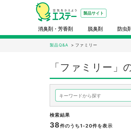
製品サイト
消臭剤・芳香剤
脱臭剤
防虫
製品Q&A
>
ファミリー
「ファミリー」
検索結果
38
件のうち1-
20
件を表示